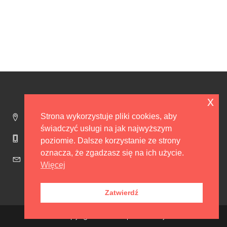
x
Strona wykorzystuje pliki cookies, aby
Rydzyny 89b, 95-200 Pabianice
świadczyć usługi na jak najwyższym
+48 502-210-132
poziomie. Dalsze korzystanie ze strony
oznacza, że zgadzasz się na ich użycie.
info@obrusy-splot.pl
Więcej
Zatwierdź
Copyright 2018 ® Splot Obrusy