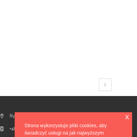
x
Rydzyny 89b, 95-200 Pabianice
Strona wykorzystuje pliki cookies, aby
+48 502-210-132
świadczyć usługi na jak najwyższym