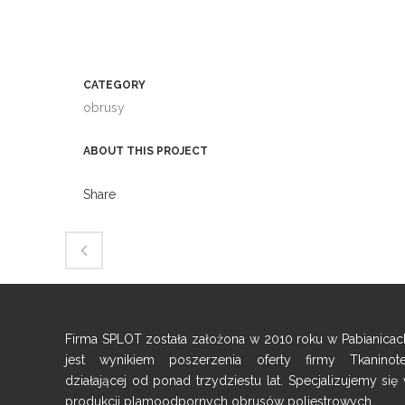
CATEGORY
obrusy
ABOUT THIS PROJECT
Share
Firma SPLOT została założona w 2010 roku w Pabianicac
jest wynikiem poszerzenia oferty firmy Tkaninot
działającej od ponad trzydziestu lat. Specjalizujemy się
produkcji plamoodpornych obrusów poliestrowych.