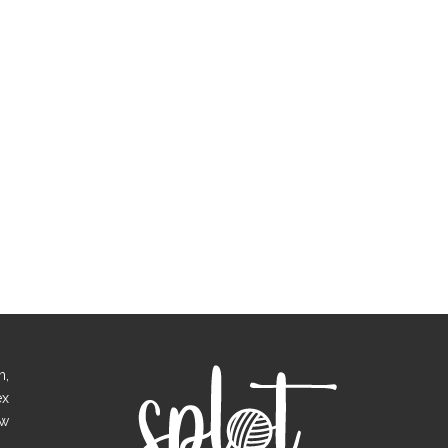
h,
ex
 w